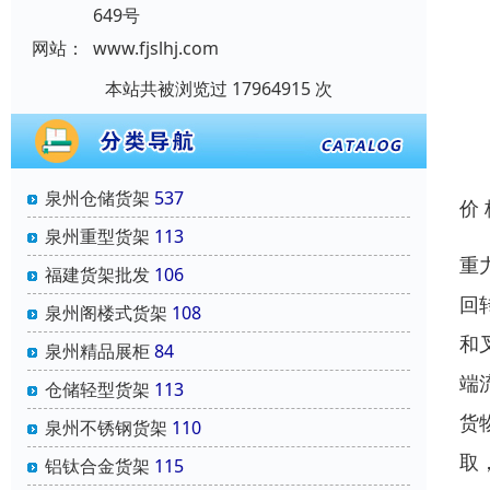
649号
网站：
www.fjslhj.com
本站共被浏览过 17964915 次
泉州仓储货架
537
价
泉州重型货架
113
重
福建货架批发
106
回
泉州阁楼式货架
108
和
泉州精品展柜
84
端
仓储轻型货架
113
货
泉州不锈钢货架
110
取
铝钛合金货架
115