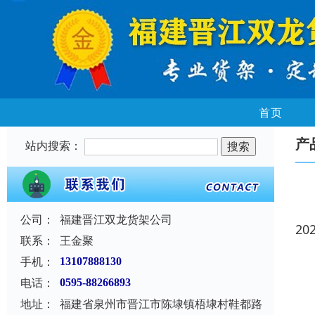
首页
产
站内搜索：
公司：
福建晋江双龙货架公司
20
联系：
王金聚
手机：
13107888130
电话：
0595-88266893
地址：
福建省泉州市晋江市陈埭镇梧埭村鞋都路