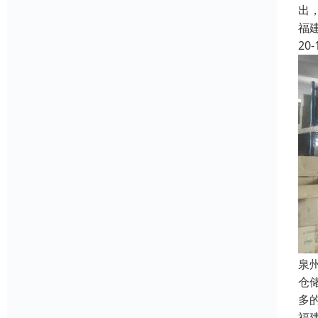
出
福
20-
泉
仓
多
福