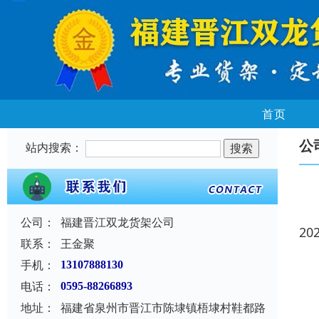
首页
公
站内搜索：
公司：
福建晋江双龙货架公司
20
联系：
王金聚
手机：
13107888130
电话：
0595-88266893
地址：
福建省泉州市晋江市陈埭镇梧埭村鞋都路