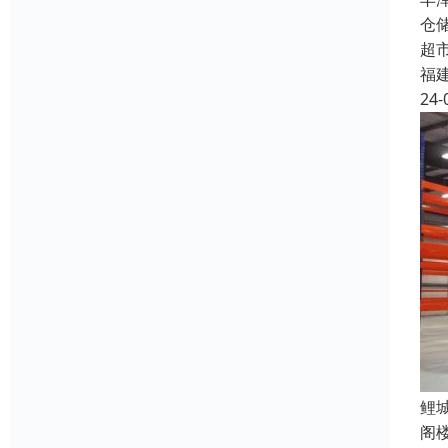
仓
超
福
24-
鲤
阁