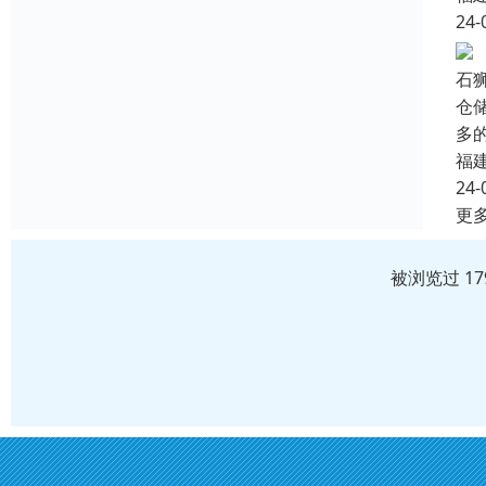
24-
石
仓
多
福
24-
更
被浏览过 1