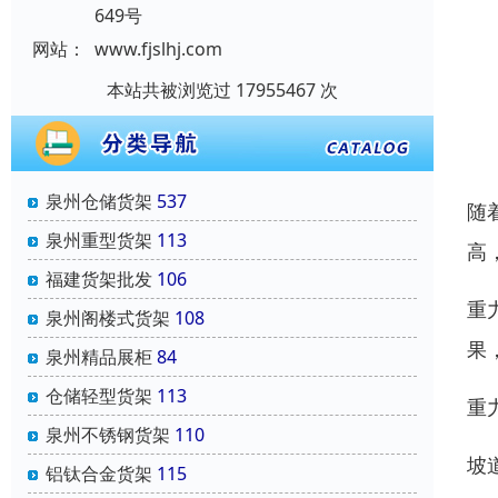
649号
网站：
www.fjslhj.com
本站共被浏览过 17955467 次
泉州仓储货架
537
随
泉州重型货架
113
高
福建货架批发
106
重
泉州阁楼式货架
108
果
泉州精品展柜
84
仓储轻型货架
113
重
泉州不锈钢货架
110
坡
铝钛合金货架
115