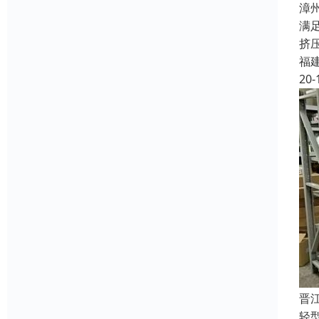
漳
满
挤
福
20-
晋
轻