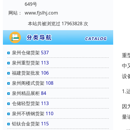
649号
网站：
www.fjslhj.com
本站共被浏览过 17963828 次
泉州仓储货架
537
重
泉州重型货架
113
中
福建货架批发
106
设
泉州阁楼式货架
108
1.
泉州精品展柜
84
仓储轻型货架
113
因
泉州不锈钢货架
110
量
铝钛合金货架
115