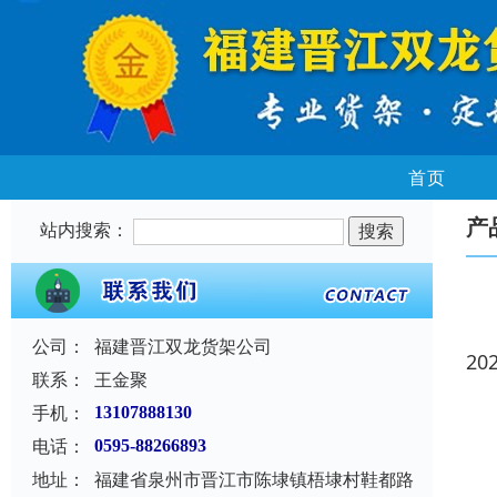
首页
产
站内搜索：
公司：
福建晋江双龙货架公司
20
联系：
王金聚
手机：
13107888130
电话：
0595-88266893
地址：
福建省泉州市晋江市陈埭镇梧埭村鞋都路