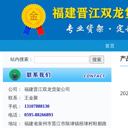
首页
产
站内搜索：
公司：
福建晋江双龙货架公司
20
联系：
王金聚
手机：
13107888130
电话：
0595-88266893
地址：
福建省泉州市晋江市陈埭镇梧埭村鞋都路