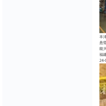
丰
悬
能
福
24-