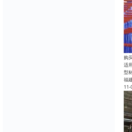
购
适
型
福
11-