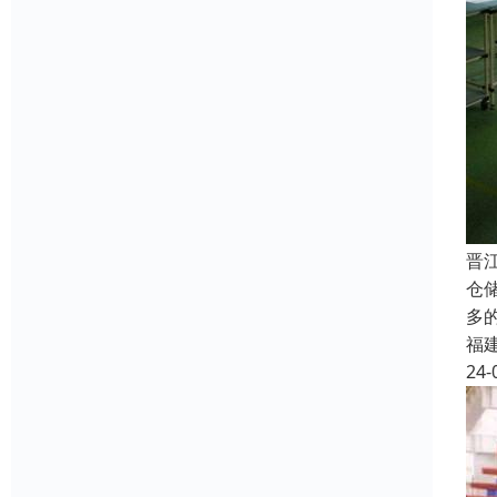
晋
仓
多
福
24-