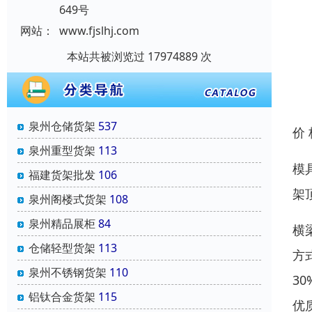
649号
网站：
www.fjslhj.com
本站共被浏览过 17974889 次
泉州仓储货架
537
价
泉州重型货架
113
模
福建货架批发
106
架
泉州阁楼式货架
108
泉州精品展柜
84
横
仓储轻型货架
113
方
泉州不锈钢货架
110
3
铝钛合金货架
115
优