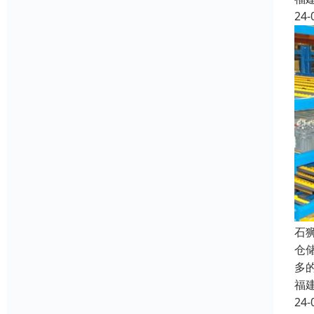
24-
石
仓
多
福
24-