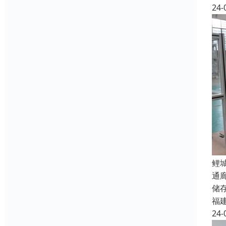
24-
鲤
通
储
福
24-