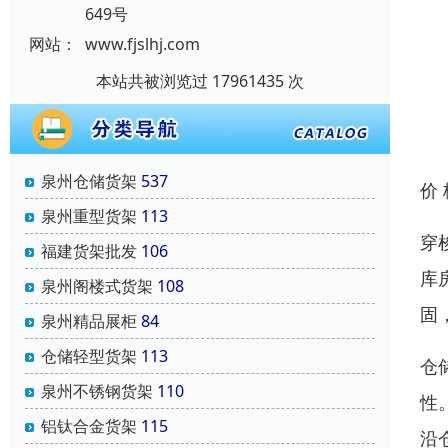
649号
网站：
www.fjslhj.com
本站共被浏览过 17961435 次
泉州仓储货架
537
价
泉州重型货架
113
穿
福建货架批发
106
库
泉州阁楼式货架
108
固
泉州精品展柜
84
仓储轻型货架
113
仓
泉州不锈钢货架
110
性
铝钛合金货架
115
沿