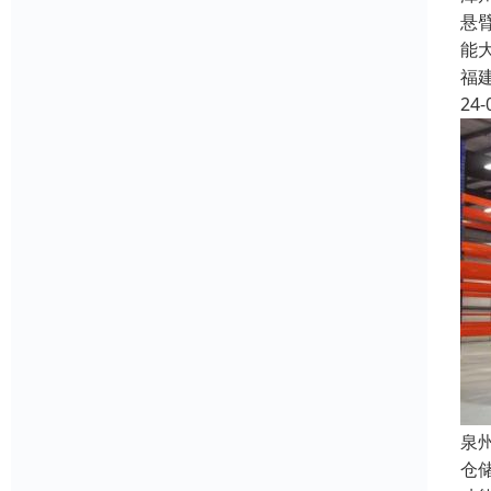
悬
能
福
24-
泉
仓