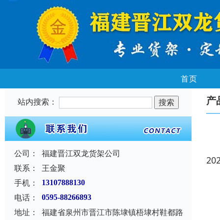
首页
产
站内搜索：
公司：
福建晋江双龙货架公司
20
联系：
王金聚
手机：
13107888130
电话：
0595-88266893
地址：
福建省泉州市晋江市陈埭镇梧埭村鞋都路