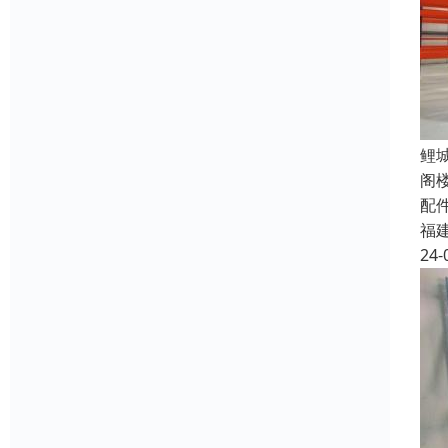
鲤
阁
配
福
24-