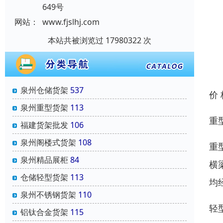
649号
网站：
www.fjslhj.com
本站共被浏览过 17980322 次
泉州仓储货架
537
价
泉州重型货架
113
重
福建货架批发
106
泉州阁楼式货架
108
重
泉州精品展柜
84
横
仓储轻型货架
113
均
泉州不锈钢货架
110
轻
铝钛合金货架
115