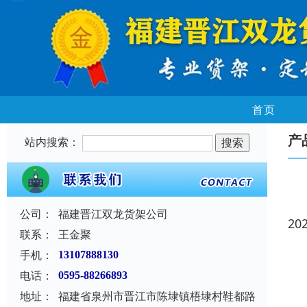
首页
产
站内搜索：
公司：
福建晋江双龙货架公司
20
联系：
王金聚
手机：
13107888130
电话：
0595-88266893
地址：
福建省泉州市晋江市陈埭镇梧埭村鞋都路